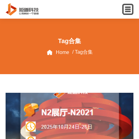
English
Tag合集
/ Tag合集
Home