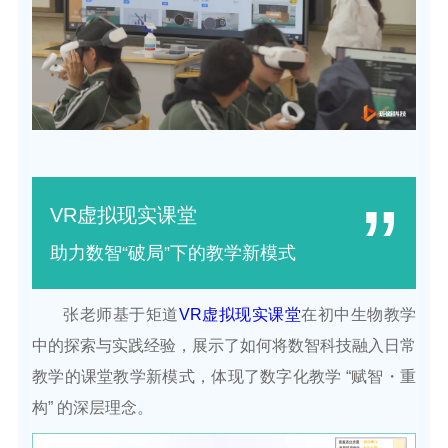
”
VR虚拟现实课堂
助力数智“破局”下的教学新模式
张老师基于矩道
VR虚拟现实课堂
在初中生物教学
中的探索与实践经验，展示了如何将数智科技融入日常
教学的课堂教学新模式，体现了数字化教学 “赋智・重
构” 的深层理念。