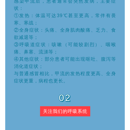
感染甲流后，患者通常会突然发病，主要症
状：
①发热：体温可达39℃甚至更高，常伴有畏
寒、寒战；
②全身症状：头痛、全身肌肉酸痛、乏力、食
欲减退等；
③呼吸道症状：咳嗽（可能较剧烈）、咽喉
痛、鼻塞、流涕等；
④其他症状：部分患者可能出现呕吐、腹泻等
消化道症状；
与普通感冒相比，甲流的发热程度更高、全身
症状更重，病程也更长。
02
关注我们的呼吸系统