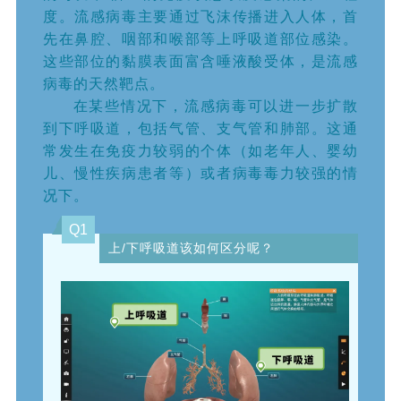
度。
流感病毒主要通过飞沫传播进入人体，首
先在鼻腔、咽部和喉部等上呼吸道部位感染。
这些部位的黏膜表面富含唾液酸受体，是流感
病毒的天然靶点。
在某些情况下，流感病毒可以进一步扩散
到下呼吸道，包括气管、支气管和肺部。这通
常发生在免疫力较弱的个体（如老年人、婴幼
儿、慢性疾病患者等）或者病毒毒力较强的情
况下。
Q1
上/下呼吸道该如何区分呢？