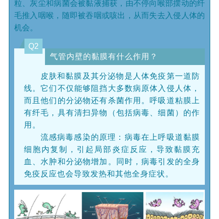
粒、灰尘和病菌会被黏液捕获，由不停向喉部摆动的纤
毛推入咽喉，随即被吞咽或咳出，从而失去入侵人体的
机会。
Q2
气管内壁的黏膜有什么作用？
皮肤和黏膜及其分泌物是人体免疫第一道防
线
。它们不仅能够阻挡大多数病原体入侵人体，
而且他们的分泌物还有杀菌作用。呼吸道粘膜上
有纤毛，具有清扫异物（包括病毒、细菌）的作
用。
流感病毒感染
的原理：
病毒在上呼吸道黏膜
细胞内复制，引起局部炎症反应，导致黏膜充
血、水肿和分泌物增加。同时，病毒引发的全身
免疫反应也会导致发热和其他全身症状。