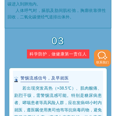
碳进入到肺泡内。
人体呼气时，膈肌及肋间肌松弛，胸廓依靠弹性
回收，二氧化碳便经气道排出体外。
03
科学防护，做健康第一责任人
联系我们
警惕流感信号，及早就医
若出现突发高热（>38.5℃）、肌肉酸痛、
剧烈干咳，需警惕流感可能。特别是糖尿病患
者、哮喘患者等高风险人群，应在发病48小时内
就医，遵医嘱使用奥司他韦等抗病毒药物，避免