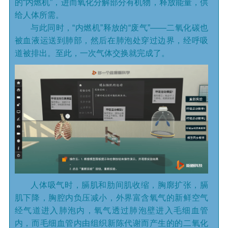
的“内燃机”，进而氧化分解部分有机物，释放能量，供
给人体所需。
与此同时，“内燃机”释放的“废气”——二氧化碳也
被血液运送到肺部，然后在肺泡处穿过边界，经呼吸
道被排出。至此，一次气体交换就完成了。
人体吸气时，膈肌和肋间肌收缩，胸廓扩张，膈
肌下降，胸腔内负压减小，外界富含氧气的新鲜空气
经气道进入肺泡内，氧气透过肺泡壁进入毛细血管
内，而毛细血管内由组织新陈代谢而产生的的二氧化