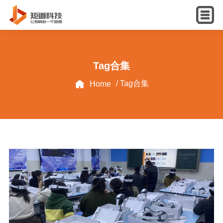
English
Tag合集
/ Tag合集
Home