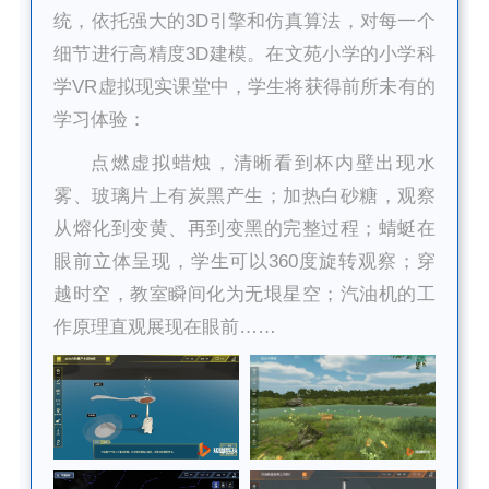
统，依托强大的3D引擎和仿真算法，对每一个
细节进行高精度3D建模。在文苑小学的小学科
学VR虚拟现实课堂中，学生将获得前所未有的
学习体验：
点燃虚拟蜡烛，清晰看到杯内壁出现水
雾、玻璃片上有炭黑产生；
加热白砂糖，观察
从熔化到变黄、再到变黑的完整过程；蜻蜓在
眼前立体呈现，学生可以360度旋转观察；穿
越时空，教室瞬间化为无垠星空；汽油机的工
作原理直观展现在眼前……