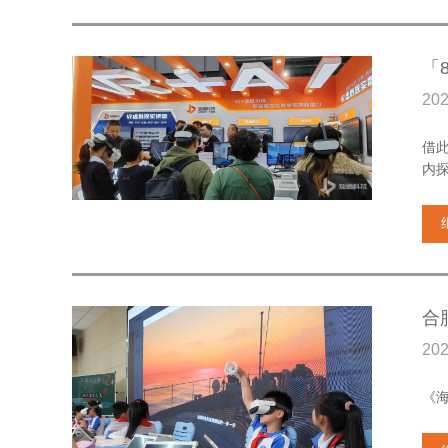
「
20
借
内
合
20
《