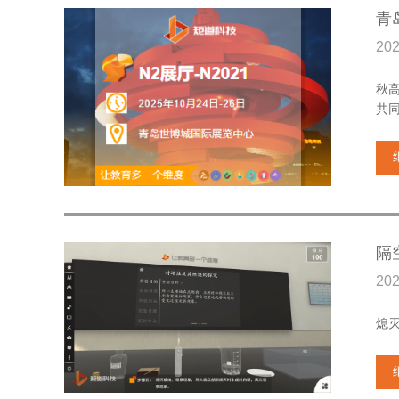
青
20
秋
共
隔
20
熄