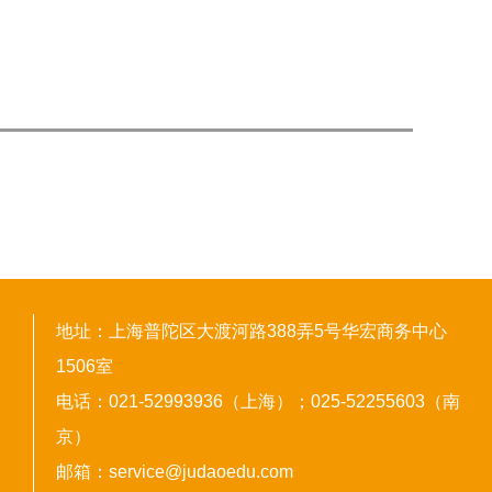
地址：上海普陀区大渡河路388弄5号华宏商务中心
1506室
电话：021-52993936（上海）；025-52255603（南
京）
邮箱：service@judaoedu.com