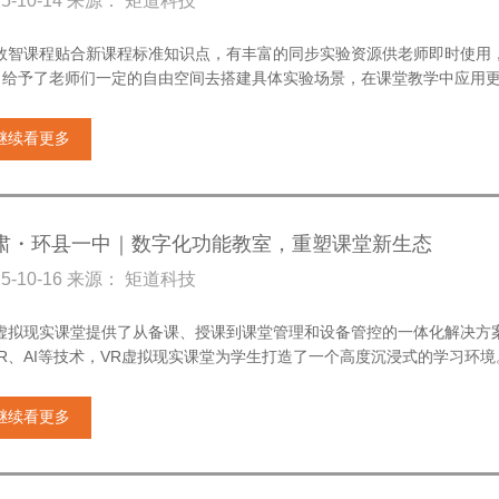
25-10-14 来源： 矩道科技
R数智课程贴合新课程标准知识点，有丰富的同步实验资源供老师即时使用
，给予了老师们一定的自由空间去搭建具体实验场景，在课堂教学中应用更具
继续看更多
肃・环县一中｜数字化功能教室，重塑课堂新生态
25-10-16 来源： 矩道科技
R虚拟现实课堂提供了从备课、授课到课堂管理和设备管控的一体化解决方
VR、AI等技术，VR虚拟现实课堂为学生打造了一个高度沉浸式的学习环境
继续看更多