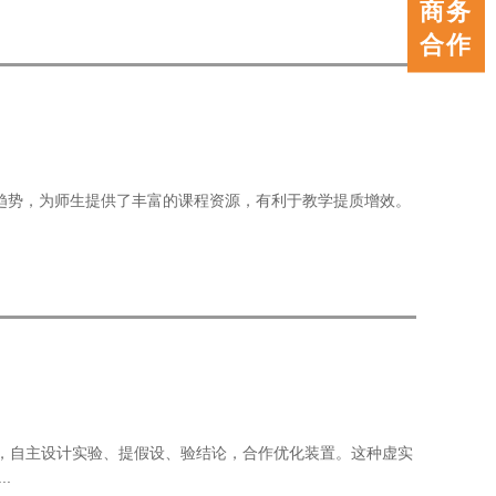
在线
商务
客服
合作
趋势，为师生提供了丰富的课程资源，有利于教学提质增效。
家”，自主设计实验、提假设、验结论，合作优化装置。这种虚实
.