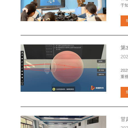
于
第
20
20
重
甘