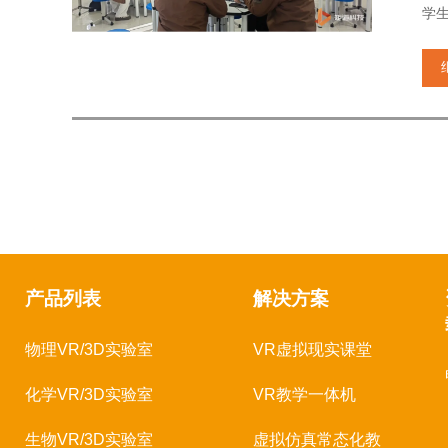
学
产品列表
解决方案
物理VR/3D实验室
VR虚拟现实课堂
化学VR/3D实验室
VR教学一体机
生物VR/3D实验室
虚拟仿真常态化教