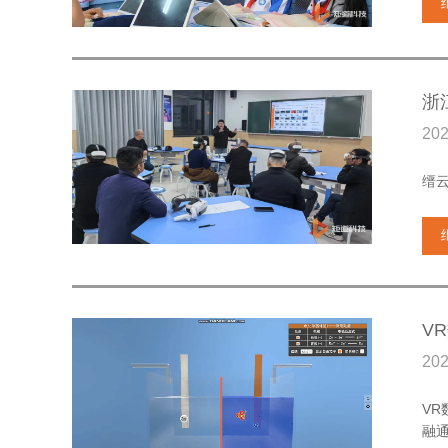
浙
20
缙
V
20
V
融通