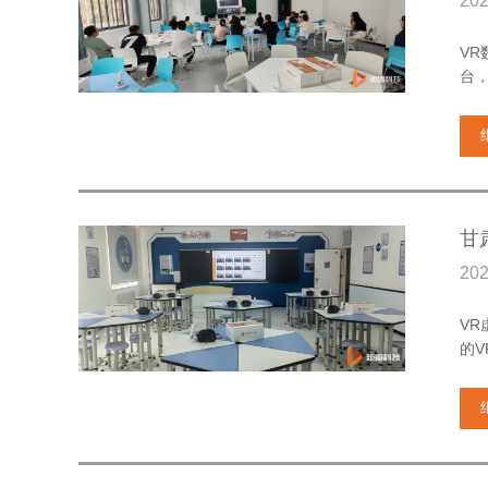
20
V
台
甘
20
V
的