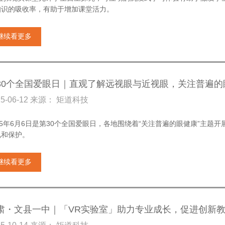
知识的吸收率，有助于增加课堂活力。
继续看更多
30个全国爱眼日｜直观了解远视眼与近视眼，关注普遍的
25-06-12 来源： 矩道科技
25年6月6日是第30个全国爱眼日，各地围绕着“关注普遍的眼健康”主
视和保护。
继续看更多
肃・文县一中｜「VR实验室」助力专业成长，促进创新