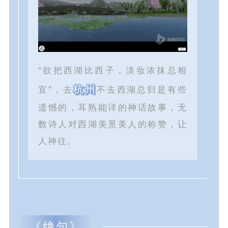
“欲把西湖比西子，淡妆浓抹总相
杭州
宜”，去
不去西湖总归是有些
遗憾的，耳熟能详的神话故事，无
数诗人对西湖美景美人的称赞，让
人神往。
《绝句》