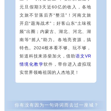
元旦假期3天近60亿的收入，各地
文旅不甘落后齐“整活”！河南文旅
开启“题海战术”；好客山东“土味视
频”出圈；内蒙古、湖北、河北、湖
南等“摇人”助力。各地亮资源，搞
特色。2024根本看不够、玩不够，
矩道科技来添柴加火，借助
语文VR
情境化教学
软件，带你
进入虚拟现
实世界领略祖国的人杰地灵！
你有没有因为一句诗词
而去过一座城？