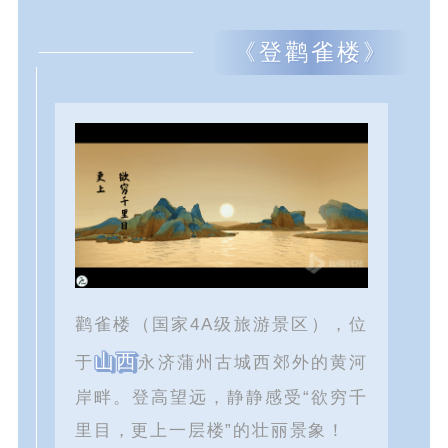
《登鹳雀楼》
鹳雀楼（国家4A级旅游景区），位
山西
于
永济蒲州古城西郊外的黄河
岸畔。登高望远，静静感受“欲穷千
里目，更上一层楼”的壮丽景象！