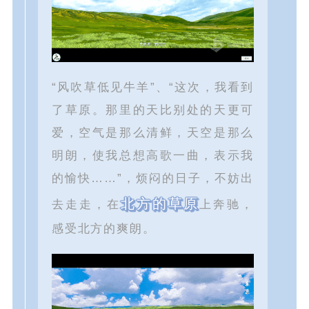
“风吹草低见牛羊”、“这次，我看到
了草原。那里的天比别处的天更可
爱，空气是那么清鲜，天空是那么
明朗，使我总想高歌一曲，表示我
的愉快……”，烦闷的日子，不妨出
北方的草原
去走走，在
上奔驰，
感受北方的爽朗。