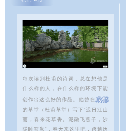
每次读到杜甫的诗词，总在想他是
什么样的人，在什么样的环境下能
成都
创作出这么好的作品。他曾在
的草堂（杜甫草堂）写下“迟日江山
丽，春来花草香。泥融飞燕子，沙
暖睡鸳鸯”，春天来这里吧，跨越历