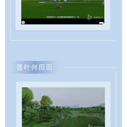
莲叶何田田