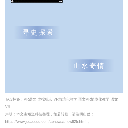
寻史探景
山水寄情
TAG标签：
VR语文
虚拟现实
VR情境化教学
语文VR情境化教学
语文
VR
声明：本文由矩道科技整理，如若转载，请注明出处：
https://www.judaoedu.com/cpnews/show825.html
。