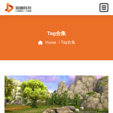
English
Tag合集
/ Tag合集
Home