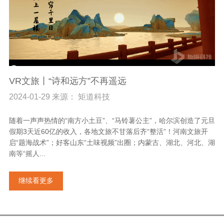
VR文旅丨“诗和远方”不再遥远
2024-01-29 来源： 矩道科技
随着一声声热情的“南方小土豆”、“马铃薯公主”，哈尔滨创造了元旦
假期3天近60亿的收入，各地文旅不甘落后齐“整活”！河南文旅开
启“题海战术”；好客山东“土味视频”出圈；内蒙古、湖北、河北、湖
南等“摇人...
继续看更多