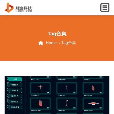
English
Tag合集
/ Tag合集
Home