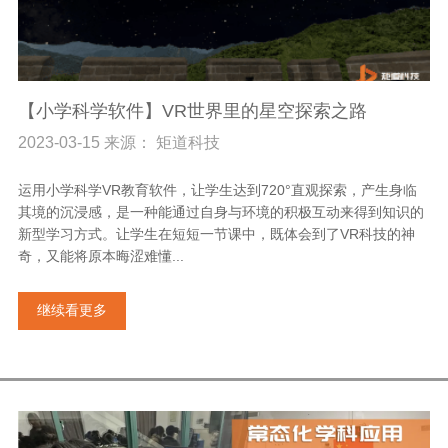
【小学科学软件】VR世界里的星空探索之路
2023-03-15 来源： 矩道科技
运用小学科学VR教育软件，让学生达到720°直观探索，产生身临
其境的沉浸感，是一种能通过自身与环境的积极互动来得到知识的
新型学习方式。让学生在短短一节课中，既体会到了VR科技的神
奇，又能将原本晦涩难懂...
继续看更多