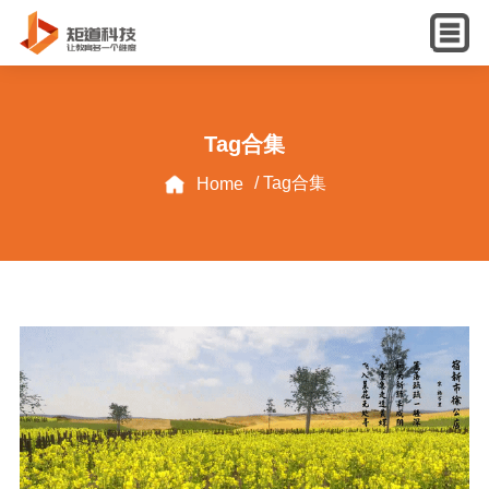
English
Tag合集
/ Tag合集
Home