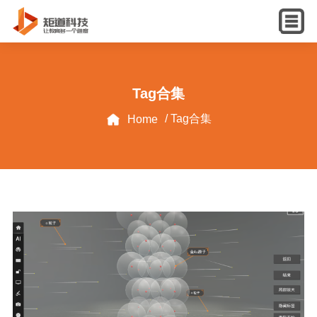
English
Tag合集
/ Tag合集
Home