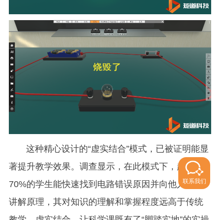
这种精心设计的“虚实结合”模式，已被证明能显
著提升教学效果。调查显示，在此模式下，超过
联系我们
70%的学生能快速找到电路错误原因并向他人清晰
讲解原理，其对知识的理解和掌握程度远高于传统
教学。虚实结合，让科学课既有了“脚踏实地”的实操