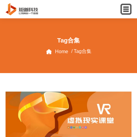
English
Tag合集
/ Tag合集
Home