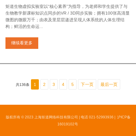
矩道生物虚拟实验室以“核心素养”为指导，为老师和学生提供了与
生物教学新课标知识点同步的VR / 3D同步实验；拥有100张高清显
微图的微眼万千；由表及里层层递进呈现人体系统的人体生理结
构；鲜活的生命运...
继续看更多
1
2
3
4
5
下一页
最后一页
共136条
版权所有 © 2023 上海矩道网络科技有限公司 | 电话 021-52993936 |
沪ICP备
16019102号