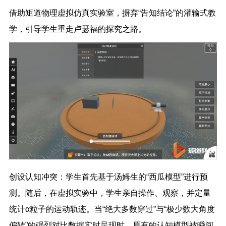
借助矩道物理虚拟仿真实验室，摒弃“告知结论”的灌输式教
学，引导学生重走卢瑟福的探究之路。
创设认知冲突：学生首先基于汤姆生的“西瓜模型”进行预
测。随后，在虚拟实验中，学生亲自操作、观察，并定量
统计α粒子的运动轨迹。当“绝大多数穿过”与“极少数大角度
偏转”的强烈对比数据实时呈现时，原有的认知模型被瞬间