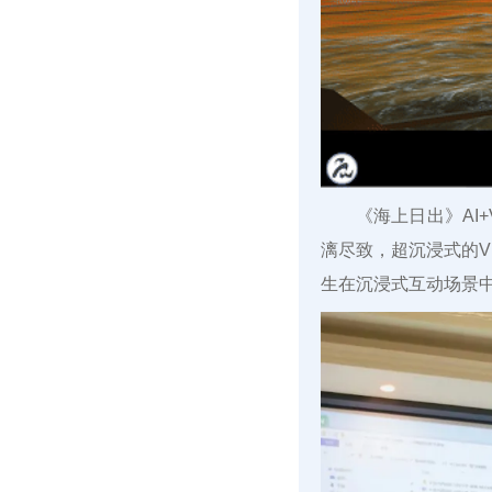
《海上日出》AI
漓尽致，超沉浸式的V
生在沉浸式互动场景