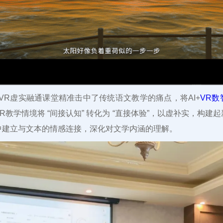
+VR虚实融通课堂精准击中了传统语文教学的痛点，将AI+
VR数
R教学情境将 “间接认知” 转化为 “直接体验”，以虚补实，构建
中建立与文本的情感连接，深化对文学内涵的理解。