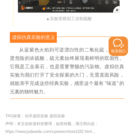
▲实验室模拟工业制硫酸
虚拟仿真实验的意义
从蓝紫色火焰到可逆漂白性的二氧化硫，再到极
联系我们
度危险的浓硫酸，硫元素始终展现着鲜明的双面性。
它既是工业基石，也是需要警惕的污染物。虚拟仿真
实验为我们打开了安全探索的大门，无需直面风险，
就能亲手完成这些经典实验，感受这个最有 “味道” 的
元素的独特魅力。
TAG标签：
化学虚拟实验
虚拟实验
声明：本文由矩道科技整理，如若转载，请注明出处：
https://www.judaoedu.com/cpnews/show1182.html
。