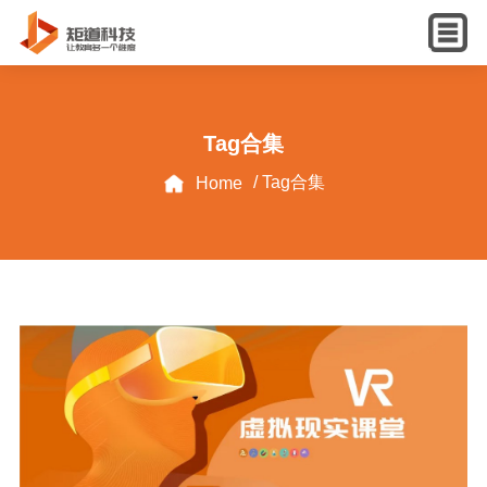
English
Tag合集
/ Tag合集
Home