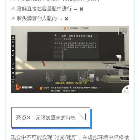
⚠️ 溶解直接在容量瓶中进行 → ✖️
⚠️ 胶头滴管伸入瓶内 → ✖️
亮点3：
无限次重来的特权
现实中不可能实现"时光倒流"，在虚拟环境中轻松做