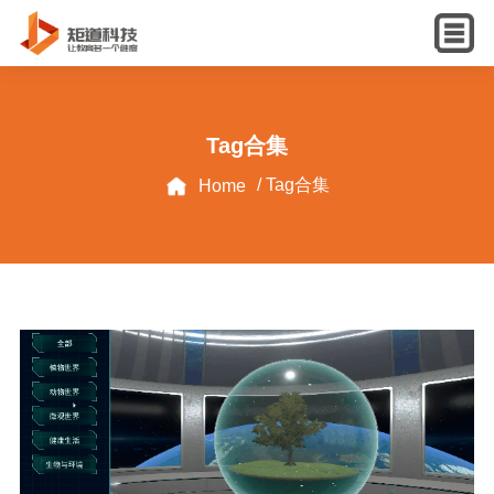
English
Tag合集
/ Tag合集
Home