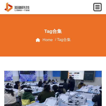
English
Tag合集
/ Tag合集
Home