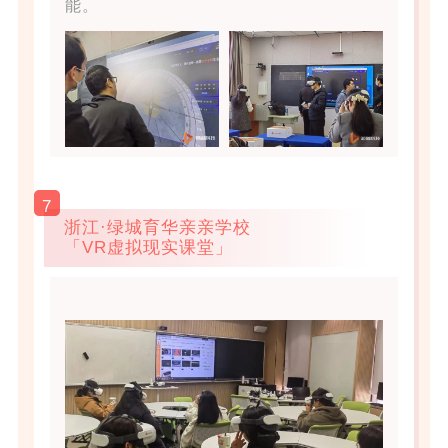
能。
7
浙江·绿城育华亲亲学校
「VR虚拟现实课堂」