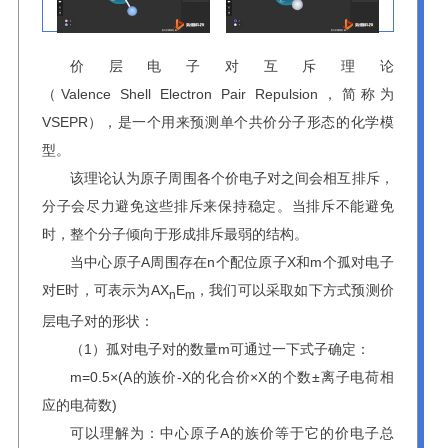
价层电子对互斥理论
（
V
alence
S
hell
E
lectron
P
air
R
epulsion，简称为
VSEPR），是一个用来预测单个共价分子形态的化学模
型。
该理论认为原子周围各个价电子对之间会相互排斥，
分子会尽力避免这些排斥来保持稳定。当排斥不能避免
时，整个分子倾向于形成排斥最弱的结构。
当中心原子A周围存在n个配位原子X和m个孤对电子
对E时，可表示为AX
E
，我们可以采取如下方式预测价
n
m
层电子对的形状：
（1）孤对电子对的数量m可通过一下式子确定：
m=0.5×(A的族价-X的化合价×X的个数±离子电荷相
应的电荷数)
可以理解为：中心原子A的族价等于它的价电子总