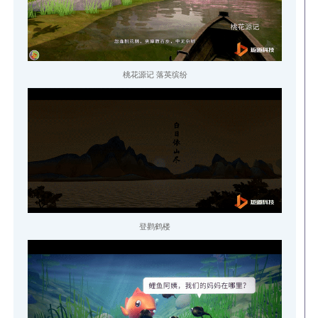
桃花源记 落英缤纷
登鹳鹤楼