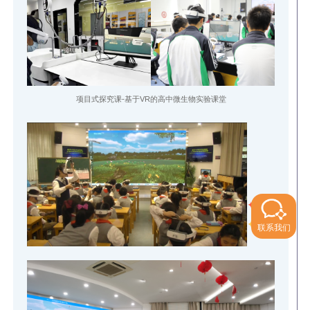
项目式探究课-基于VR的高中微生物实验课堂
✦
✦
✦
✦
联系我们