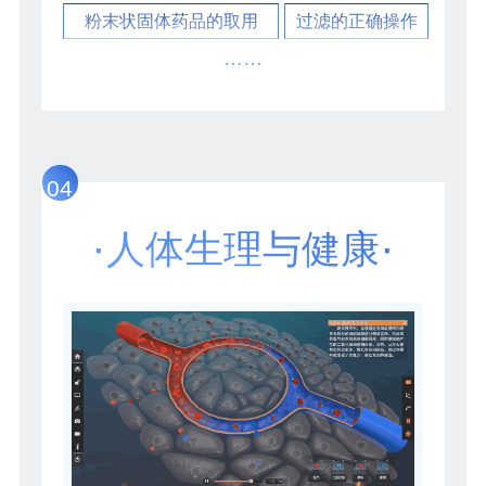
粉末状固体药品的取用
过滤的正确操作
……
04
·
·
人体生理与健康