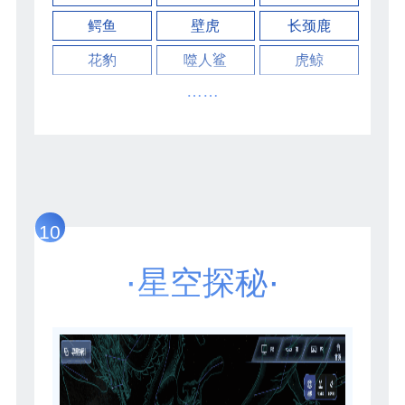
鳄鱼
壁虎
长颈鹿
花豹
噬人鲨
虎鲸
……
10
·
·
星空探秘