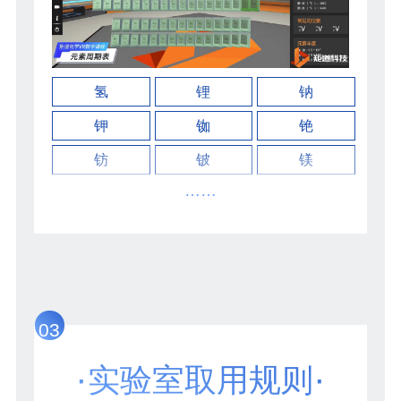
氢
锂
钠
钾
铷
铯
钫
铍
镁
……
03
·
·
实验室取用规则