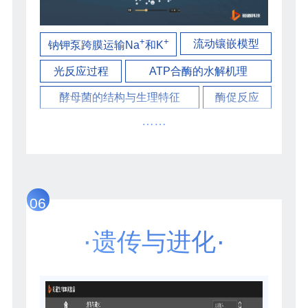
+
+
流动镶嵌模型
钠钾泵跨膜运输Na
和K
光反应过程
ATP合酶的水解机理
酵母菌的结构与生理特征
酶促反应
……
06
·
·
遗传与进化