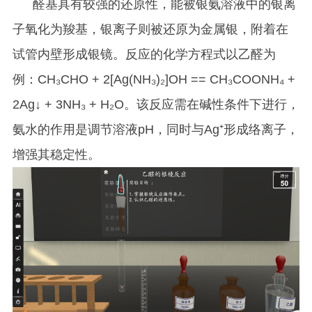
醛基具有较强的还原性，能被银氨溶液中的银离
子氧化为羧基，银离子则被还原为金属银，附着在
试管内壁形成银镜。反应的化学方程式以乙醛为
例：CH₃CHO + 2[Ag(NH₃)₂]OH == CH₃COONH₄ +
2Ag↓ + 3NH₃ + H₂O。该反应需在碱性条件下进行，
氨水的作用是调节溶液pH，同时与Ag⁺形成络离子，
增强其稳定性。