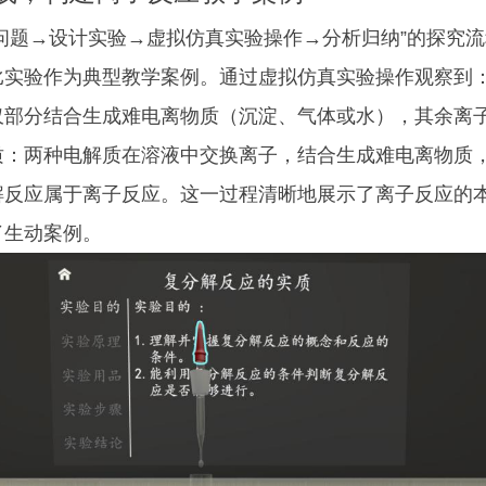
题→设计实验→虚拟仿真实验操作→分析归纳”的探究流
比实验作为典型教学案例。通过虚拟仿真实验操作观察到
仅部分结合生成难电离物质（沉淀、气体或水），其余离
质：两种电解质在溶液中交换离子，结合生成难电离物质
解反应属于离子反应。这一过程清晰地展示了离子反应的
了生动案例。