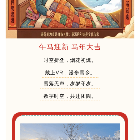
午马迎新 马年大吉
时空折叠，烟花初燃。
戴上VR，漫步雪乡。
雪落无声，岁岁守岁。
数字时空，共赴团圆。