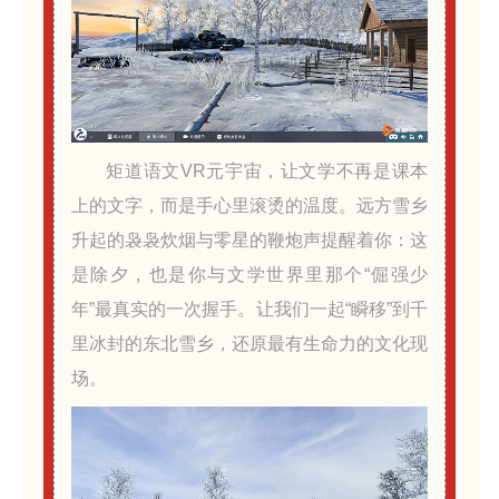
矩道语文VR元宇宙，让文学不再是课本
上的文字，而是手心里滚烫的温度。远方雪乡
升起的袅袅炊烟与零星的鞭炮声提醒着你：这
是除夕，也是你与文学世界里那个“倔强少
年”最真实的一次握手。让我们一起“瞬移”到千
里冰封的东北雪乡，还原最有生命力的文化现
场。