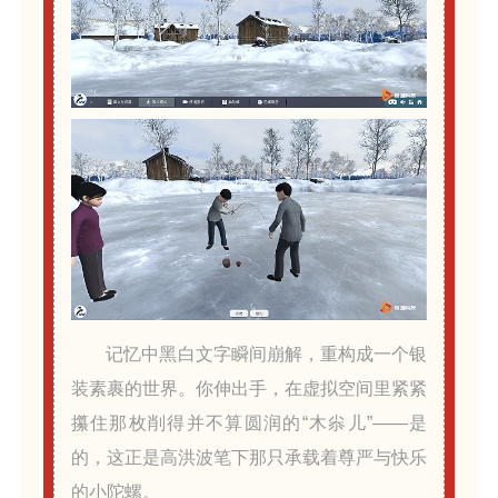
记忆中黑白文字瞬间崩解，重构成一个银
装素裹的世界。你伸出手，在虚拟空间里紧紧
攥住那枚削得并不算圆润的“木尜儿”——是
的，这正是高洪波笔下那只承载着尊严与快乐
的小陀螺。