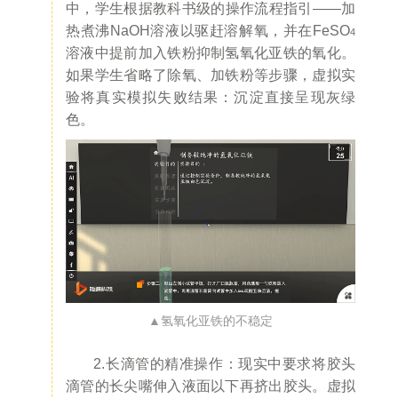
中，学生根据教科书级的操作流程指引——加
热煮沸NaOH溶液以驱赶溶解氧，并在FeSO
4
溶液中提前加入铁粉抑制氢氧化亚铁的氧化。
如果学生省略了除氧、加铁粉等步骤，虚拟实
验将真实模拟失败结果：沉淀直接呈现灰绿
色。
▲氢氧化亚铁的不稳定
2.长滴管的精准操作：
现实中要求将胶头
滴管的长尖嘴伸入液面以下再挤出胶头。虚拟