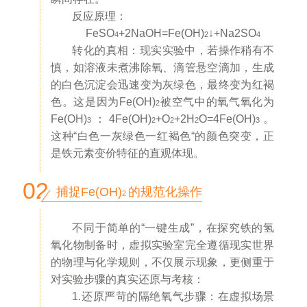
反应原理：
FeSO
+2NaOH=Fe(OH)
↓+Na2SO
4
2
4
转化的真相：
现实实验中，若操作稍有不
慎，如溶液未煮沸除氧、滴管悬空滴加，生成
的白色沉淀会迅速变为灰绿色，最终变为红褐
色。这是因为Fe(OH)
被空气中的氧气氧化为
2
Fe(OH)
：4Fe(OH)
+O
+2H
O=4Fe(OH)
。
3
2
2
2
3
这种“白色一灰绿色一红褐色“的颜色突变，正
是铁元素变价特征的直观体现。
02
捕捉Fe(OH)
的规范化操作
2
不同于简单的“一键生成”，在探究铁的氢
氧化物制备时，虚拟实验室完全遵循现实世界
的物理与化学规则，不仅展示现象，更侧重于
对实验步骤的真实还原与考核：
1.还原严苛的隔绝氧气步骤：
在虚拟场景