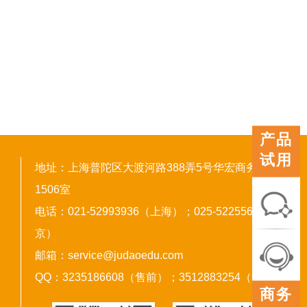
产品
试用
地址：上海普陀区大渡河路388弄5号华宏商务中心
1506室
电话：021-52993936（上海）；025-52255603（南
京）
联系
邮箱：service@judaoedu.com
我们
QQ：3235186608（售前）；3512883254（售后）
在线
商务