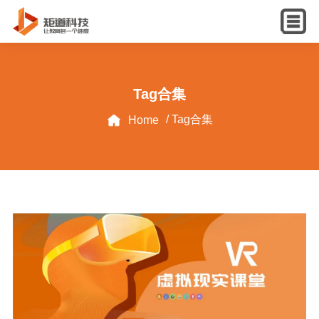
English
Tag合集
/ Tag合集
Home