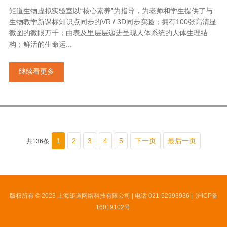
矩道生物虚拟实验室以“核心素养”为指导，为老师和学生提供了与
生物教学新课标知识点同步的VR / 3D同步实验；拥有100张高清显
微图的微眼万千；由表及里层层递进呈现人体系统的人体生理结
构；鲜活的生命运...
继续看更多
1
2
3
4
5
下一页
最后一页
共136条
版权所有 © 2023 上海矩道网络科技有限公司 | 电话 021-52993936 |
沪ICP备
16019102号