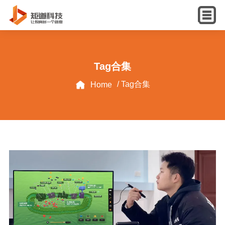
English
Tag合集
/ Tag合集
Home