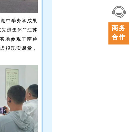
联系
我们
星湖中学办学成果
在线
商务
先进集体”“江苏
客服
合作
员实地参观了南通
R虚拟现实课堂，