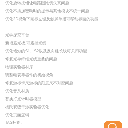
优化旋转按钮让电路图比例失真问题
优化不插加密狗时的提示与其他模块不统一问题
优化2D视角下鼠标左键及触屏单指可移动界面的功能
光学探究平台
新增遮光板,可遮挡光线
优化蜡烛的S1、S2以及反向延长线可关闭功能
修复光导纤维光线重叠的问题
物理实验器材库
调整电表等器件的初始视角
修复游标卡尺游标的刻度尺不对应问题
优化音叉材质
替换打点计时器模型
杨氏双缝干涉实验器优化
优化页面逻辑
TAG标签：