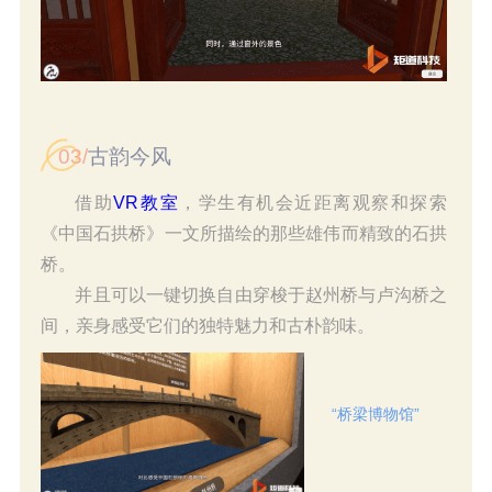
03/
古韵今风
借助
VR教室
，学生有机会近距离观察和探索
《中国石拱桥》一文所描绘的那些雄伟而精致的石拱
桥。
并且可以一键切换自由穿梭于赵州桥与卢沟桥之
间，亲身感受它们的独特魅力和古朴韵味。
“桥梁博物馆”