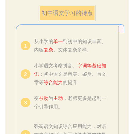
初中语文学习的特点
从小学的
单一
到初中的知识丰富、
1
内容
复杂
、文体复杂多样。
小学语文考察拼音、
字词等基础知
2
识
；初中语文是审美、鉴赏、写文
章等
综合能力
的提升
变
被动
为
主动
，老师更多是起到一
3
个引导作用。
强调语文知识综合应用能力，对语