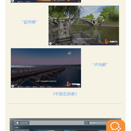
“赵州桥”
“卢沟桥”
《中国石拱桥》