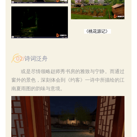
《桃花源记》
02/
诗词泛舟
或是尽情领略赵师秀书房的雅致与宁静。而通过
窗外的景色，深刻体会到《约客》一诗中所描绘的江
南夏雨图的韵味与意境。