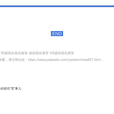
END
3D虚拟仿真实验室
虚拟现实课堂
VR虚拟现实课堂
转载，请注明出处：
https://www.judaoedu.com/cpnews/show827.html
。
的那些“雪”事儿