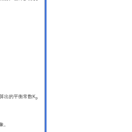
）计算出的平衡常数K
p
象。