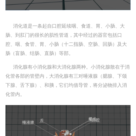
消化道是一条起自口腔延续咽、食道、胃、小肠、大
肠、到肛门的很长的肌性管道，其中经过的器官包括口
腔、咽、食管、胃、小肠（十二指肠、空肠、回肠）及大
肠（盲肠、结肠、直肠）等部。
消化腺有小消化腺和大消化腺两种。小消化腺散在于消
化管各部的管壁内，大消化腺有三对唾液腺（腮腺、下颌
下腺、舌下腺）、和胰，它们均借导管，将分泌物排入消
化管内。