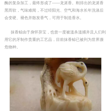
酶的复杂加工，最终形成了——龙涎香。刚排出的龙涎香
黑而软，气味难闻，不过经阳光、空气和海水长年洗涤后
会变硬、褪色并散发香气，可用于制造香水。
抹香鲸由于身怀异宝，也曾一度被滥杀滥捕并且人们利
用它的牙制作贵重的工艺品，目前抹香鲸已被列为世界濒
危物种。