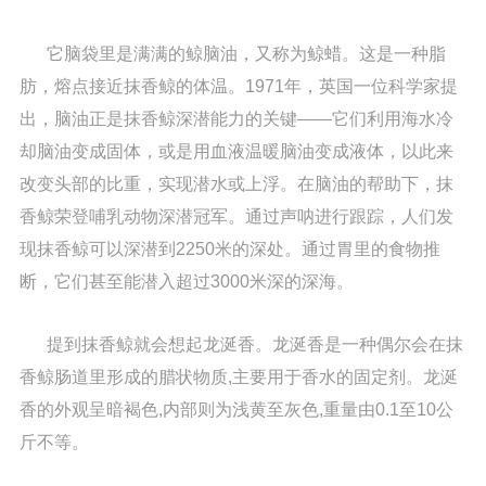
它脑袋里是满满的鲸脑油，又称为鲸蜡。这是一种脂
肪，熔点接近抹香鲸的体温。1971年，英国一位科学家提
出，脑油正是抹香鲸深潜能力的关键——它们利用海水冷
却脑油变成固体，或是用血液温暖脑油变成液体，以此来
改变头部的比重，实现潜水或上浮。在脑油的帮助下，抹
香鲸荣登哺乳动物深潜冠军。通过声呐进行跟踪，人们发
现抹香鲸可以深潜到2250米的深处。通过胃里的食物推
断，它们甚至能潜入超过3000米深的深海。
提到抹香鲸就会想起龙涎香。龙涎香是一种偶尔会在抹
香鲸肠道里形成的腊状物质,主要用于香水的固定剂。龙涎
香的外观呈暗褐色,内部则为浅黄至灰色,重量由0.1至10公
斤不等。