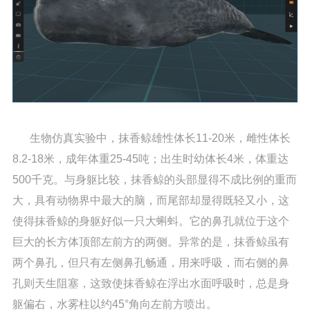
生物仿真实验中，抹香鲸雄性体长11-20米，雌性体长
8.2-18米，成年体重25-45吨；出生时幼体长4米，体重达
500千克。与身躯比较，抹香鲸的头部显得不成比例的重而
大，具有动物界中最大的脑，而尾部却显得既轻又小，这
使得抹香鲸的身躯好似一只大蝌蚪。它的鼻孔就位于这个
巨大的长方体顶部左前方的两侧。异常的是，抹香鲸虽有
两个鼻孔，但只有左侧鼻孔畅通，用来呼吸，而右侧的鼻
孔则天生阻塞，这致使抹香鲸在浮出水面呼吸时，总是身
躯偏右，水雾柱以约45°角向左前方喷出。