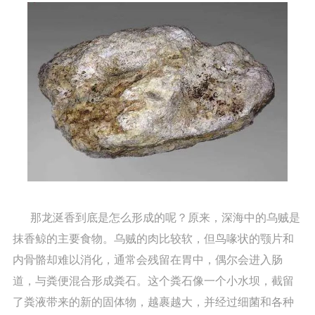
那龙涎香到底是怎么形成的呢？原来，深海中的乌贼是
抹香鲸的主要食物。乌贼的肉比较软，但鸟喙状的颚片和
内骨骼却难以消化，通常会残留在胃中，偶尔会进入肠
道，与粪便混合形成粪石。这个粪石像一个小水坝，截留
了粪液带来的新的固体物，越裹越大，并经过细菌和各种