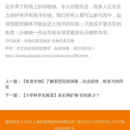
还供养了陆地上的动植物。令人欣慰的是，很多人正在全
力保护海洋和海洋生物。我们所有人都可以参与其中，如
清理那些最终可能会进入海洋的垃圾；只购买大量供应的
鱼类；少燃烧一些会导致全球变暖的化石燃料等等。
TAG标签：
生物仿真实验室
生物仿真实验
声明：本文由矩道科技整理，如若转载，请注明出处：
https://www.judaoedu.com/cpnews/show388.html
。
上一篇：【矩道生物】了解新型冠状病毒，抗击疫情，矩道与你同
在
下一篇：【小学科学实验室】岩石和矿物 你知多少？
版权所有 © 2023 上海矩道网络科技有限公司 | 电话 021-52993936 |
沪ICP备
16019102号