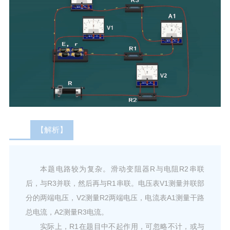
【解析】
本题电路较为复杂。滑动变阻器R与电阻R2串联
后，与R3并联，然后再与R1串联。电压表V1测量并联部
分的两端电压，V2测量R2两端电压，电流表A1测量干路
总电流，A2测量R3电流。
实际上，R1在题目中不起作用，可忽略不计，或与