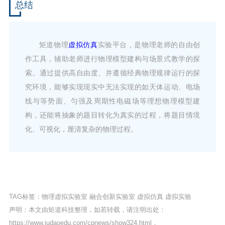
总结
矩道物理
虚拟仿真
实验平台，是物理老师的自由创
作工具，辅助老师进行物理模型建构与场景式教学的探
索。通过提供高自由度、并遵循经典物理规律运行的探
究环境，能够实现现实中无法实现的如天体运动、电场
线与等势面、匀强及周期性电磁场等理想物理模型建
构，还能将抽象的题目转化为真实的过程，将题目情境
化、可视化，厘清复杂的物理过程。
TAG标签：
物理虚拟实验室
融合创新实验室
虚拟仿真
虚拟实验
声明：本文由矩道科技整理，如若转载，请注明出处：
https://www.judaoedu.com/cpnews/show324.html
。