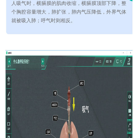
人吸气时，横膈膜的肌肉收缩，横膈膜顶部下降，整
个胸腔容量增大，肺扩张，肺内气压降低，外界气体
就被吸入肺；呼气时则相反
。