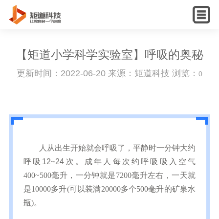
English
【矩道小学科学实验室】呼吸的奥秘
更新时间：2022-06-20 来源：矩道科技 浏览：
0
人从出生开始就会呼吸了，平静时一分钟大约
呼吸
12~24
次。成年人每次约呼吸吸入空气
400~500
毫升，一分钟就是
7200
毫升左右，一天就
是
10000
多升
(
可以装满
20000
多个
500
毫升的矿泉水
瓶
)
。