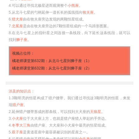
4.可以通过寻找北极星进而观测整个
小熊座
。
5.从北斗七星的勺柄延伸一道长长的弧线指向
牧夫座
。
6.
猎犬座
由在牧夫座旁边发现的两颗恒星组成。
7.
北冕座
是由在牧夫座旁边的7颗恒星组成的一个马蹄形图案。
8.在北斗七星上的指针星之间连接一条线段，向下延长这条线段，就可以
找到
狮子座
。
视频占位符：
橘老师课堂第632期：从北斗七星到狮子座（1）
橘老师课堂第632期：从北斗七星到狮子座（2）
涉及的知识点
：
1.3颗明亮的恒星构成了猎户腰带。我们通过寻找这3颗明亮的恒星，来发
现
猎户座
。
2.延伸猎户腰带形成的那条线，可以找到大犬座的
天狼星
。
3.
小犬座
位于大犬座上方，也就是猎户座猎人举起的手旁边。
4.
冬季大三角
由猎户座、大犬座和小犬座中最亮的恒星组成。
5.
双子座
是黄道星座中最容易被识别的星座之一。