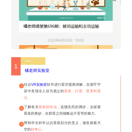
Part.1
1
橘老师实验室
结合
VR实验室
软件进行星空观测讲解，在渺茫宇
1
宙中发现令人叹为观止的
星座、行星、星系和星
云
。
了解有关
星座的传说
，追随先民的脚步，去探索
2
星座的奥妙，在群星之间领略这片苍穹的魅力。
帮助学生科学认识星座划分的意义，激发探索天
3
空的
好奇心
。