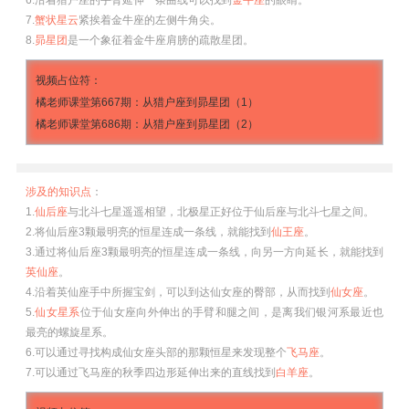
6.沿着猎户座的手臂延伸一条曲线可以找到
金牛座
的眼睛。
7.
蟹状星云
紧挨着金牛座的左侧牛角尖。
8.
昴星团
是一个象征着金牛座肩膀的疏散星团。
视频占位符：
橘老师课堂第667期：从猎户座到昴星团（1）
橘老师课堂第686期：从猎户座到昴星团（2）
涉及的知识点
：
1.
仙后座
与北斗七星遥遥相望，北极星正好位于仙后座与北斗七星之间。
2.将仙后座3颗最明亮的恒星连成一条线，就能找到
仙王座
。
3.通过将仙后座3颗最明亮的恒星连成一条线，向另一方向延长，就能找到
英仙座
。
4.沿着英仙座手中所握宝剑，可以到达仙女座的臀部，从而找到
仙女座
。
5.
仙女星系
位于仙女座向外伸出的手臂和腿之间，是离我们银河系最近也
最亮的螺旋星系。
6.可以通过寻找构成仙女座头部的那颗恒星来发现整个
飞马座
。
7.可以通过飞马座的秋季四边形延伸出来的直线找到
白羊座
。