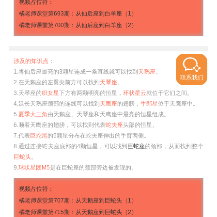
视频占位符：
橘老师课堂第693期：从仙后座到白羊座（1）
橘老师课堂第700期：从仙后座到白羊座（2）
涉及的知识点
：
1.将仙后座最亮的3颗星连成一条直线就可以找到
天鹅座
。
联系我们
2.在天鹅座的左翼尖前方可以找到
天琴座
。
3.天琴座的
织女星
下方有两颗明亮的恒星，
环状星云
就位于它们之间。
4.延长天鹅座颈部的连线可以找到
天鹰座
的翅膀，
牛郎星
位于天鹰座中。
5.
夏季大三角
由天鹅座、天琴座和天鹰座中最亮的恒星组成。
6.顺着天鹰座的翅膀，可以找到代表
蛇夫座
头部的恒星。
7.代表
巨蛇尾
的5颗星分布在蛇夫座伸出的手臂两侧。
8.通过连接蛇夫座底部的4颗恒星，可以找到
巨蛇座
的颈部，从而找到整个
巨蛇头
。
9.
球状星团M5
是在巨蛇座的颈部旁边被发现的。
视频占位符：
橘老师课堂第707期：从天鹅座到巨蛇头（1）
橘老师课堂第715期：从天鹅座到巨蛇头（2）