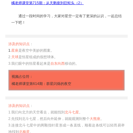
橘老师课堂第715期：从天鹅座到巨蛇头（2）
通过一段时间的学习，大家对星空一定有了更深的认识，一起总结
一下吧！
涉及的知识点
：
1.
星座
是夜空中美妙的图案。
2.
天球
是恒星组成的假想球体。
3.我们眼中的恒星看起来是
自东向西
移动的。
视频占位符：
橘老师课堂第614期：群星闪烁的夜空
涉及的知识点
：
1.我们向北方的天空看去，就能找到
北斗七星
。
2.先找到北斗七星，然后向外延伸，就能观测到整个
大熊座
。
3.连接北斗七星中的两颗指针星形成一条直线，顺着这条线可以轻而易举
地找到
北极星
。