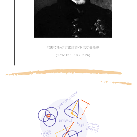
尼古拉斯·伊万诺维奇·罗巴切夫斯基
（1792.12.1.-1856.2.24）