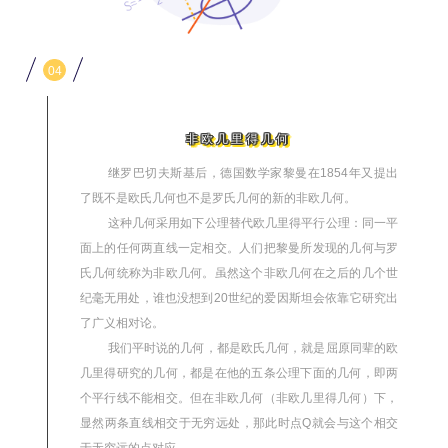
04
非欧几里得几何
继罗巴切夫斯基后，德国数学家黎曼在1854年又提出
了既不是欧氏几何也不是罗氏几何的新的非欧几何。
这种几何采用如下公理替代欧几里得平行公理：同一平
面上的任何两直线一定相交。人们把黎曼所发现的几何与罗
氏几何统称为非欧几何。虽然这个非欧几何在之后的几个世
纪毫无用处，谁也没想到20世纪的爱因斯坦会依靠它研究出
了广义相对论。
我们平时说的几何，都是欧氏几何，就是屈原同辈的欧
几里得研究的几何，都是在他的五条公理下面的几何，即两
个平行线不能相交。但在非欧几何（非欧几里得几何）下，
显然两条直线相交于无穷远处，那此时点Q就会与这个相交