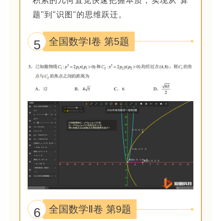
积累的几何直觉快速把握本质，实现从"算
题"到"识图"的思维跃迁。
全国数学Ⅰ卷 第5题
5
全国数学Ⅱ卷 第9题
6