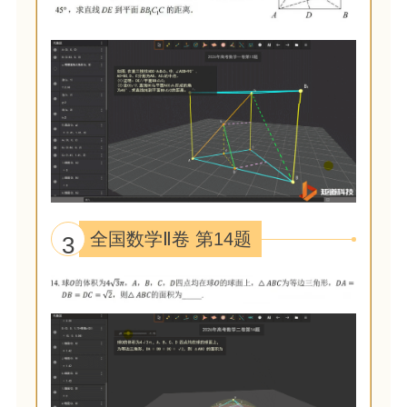
全国数学Ⅱ卷 第14题
3