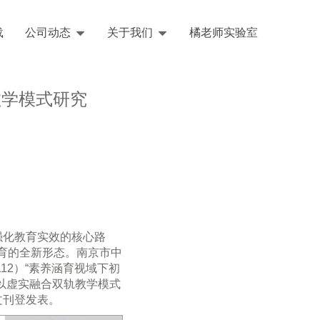
载
公司动态
关于我们
橘老师实验室
English
教学模式研究
强化教育实效的核心路
育的全新形态
。南京市中
12）
“素养涵育视域下初
以虚实融合双轨教学模式
文刊登发表。