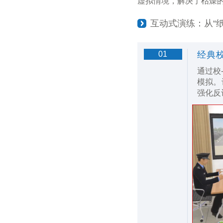
虚拟情境，解决了枯燥
互动式演练：从“纸
01
经典
通过校
模拟。
强化反