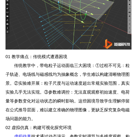
01
教学痛点：传统模式遭遇困境
传统教学中，带电粒子运动面临三大困境：
①
过程不可见：粒
子轨迹、电场线与磁感线均为抽象概念，学生难以构建清晰物理图
景
。
②
实验难开展：粒子尺度与运动速度超出常规实验范围，真实
实验几乎无法实现
。
③
参数难调控：无法直观观察初始速度、电荷
量等参数变化对运动状态的瞬时影响
。
这些困境导致学生理解停留
在公式推导层面，难以建立准确的物理图像，更缺乏探究复杂电磁
场问题的能力。
02
虚拟仿真：构建可视化探究环境
虚拟仿真
技术通过动态演示、参数实时调节与多维度观察，构