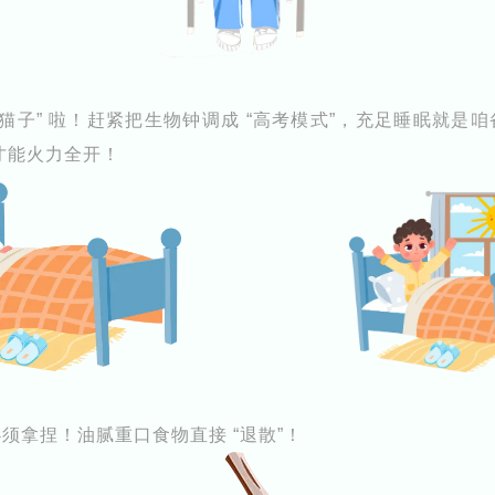
夜猫子” 啦！赶紧把生物钟调成 “高考模式”，充足睡眠就是咱
，才能火力全开！
须拿捏！油腻重口食物直接 “退散”！