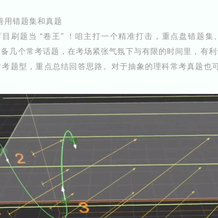
善用错题集和真题
目刷题当 “卷王” ！咱主打一个精准打击，重点盘错题
准备几个常考话题，在考场紧张气氛下与有限的时间里，有利
常考题型，重点总结回答思路。
对于抽象的理科常考真题也可