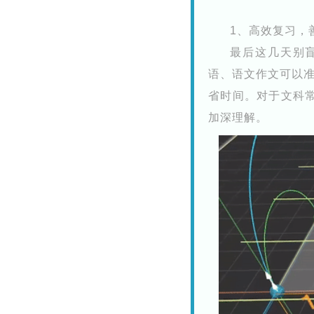
1、高效复习，
最后这几天别盲
语、语文作文可以
省时间。
对于文科
加深理解。