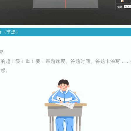
析（节选）
程
真的超！级！重！要！审题速度、答题时间、答题卡涂写……
张感。