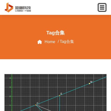
English
Tag合集
/ Tag合集
Home