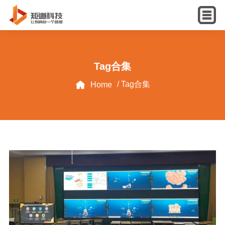
English
Tag合集
/ Tag合集
Home