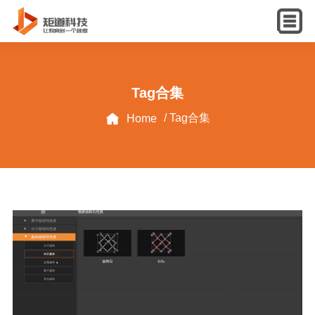
English
Tag合集
/ Tag合集
Home