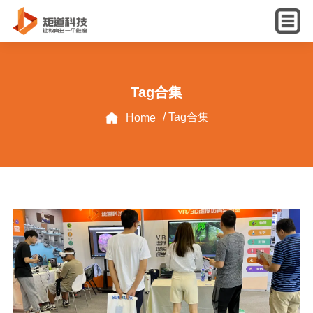
English
Tag合集
/ Tag合集
Home