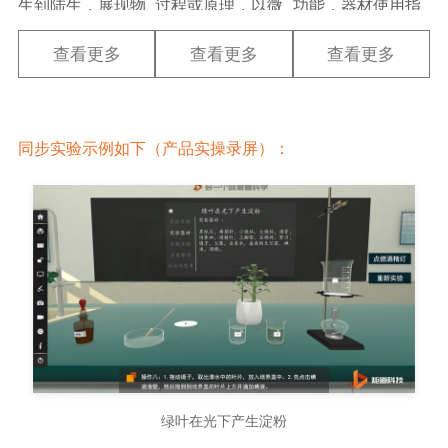
生到陆生，展现物
过程或原理，以微
功能，器材使用指
种演变的奥妙。不
观结构可视化、原
导与功能演示，以
同物种之间的亲缘
理过程动态化的形
及药品信息的使用
查看更多
查看更多
查看更多
关系，从低等生命
式阐述了从微观到
指导与注意事项。
到高等生命的进化
宏观、从生命现象
帮助学生直观快速
历程，在进化树的
到代谢本质等难懂
地掌握实验用品相
立体展示之下，充
的内容，兼顾教学
关知识，助推实验
同步实验示例如下（产品实操录屏）：
分感受生命进化的
的广度与深度，满
教学与安全课堂的
神奇和必然。
足教学多元需求。
高效开展。
绿叶在光下产生淀粉