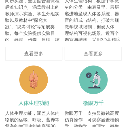
同步实验，全面贴合新课程
人体生理结构，根据中学教
标准知识点，涵盖教材上的
材的分类，由表及里、层层
教师演示实验、学生分组实
递进地呈现人体各系统、器
验以及教材中“探究实
官的组成与结构。打破常规
践”、“思考讨论”等拓展类实
教学视域限制，创设人体生
验。每个实验提供实验目
理结构可视化场景。近百个
的、器材、步骤、原理、结
器官与结构，采用3D高精度
论等实验信息。为教师在教
建模与精细纹理。主要系统
学的各个环节进行实验内容
提供仿真动画，例如：消
查看更多
查看更多
的讲解提供了充分的支持。
化、呼吸、心脏工作等。
人体生理功能
微眼万千
人体生理功能，涵盖人体内
微眼万千，支持显微镜高度
物质的运输、呼吸、营养等
仿真操作，可观察涵盖植物
复杂的生理功能的资源80
学、动物学、生理学、微生