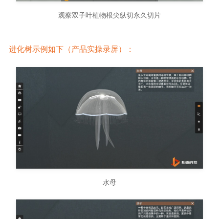
观察双子叶植物根尖纵切永久切片
进化树示例如下（产品实操录屏）：
水母