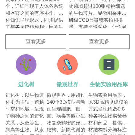
个，详细呈现了人体各系统
物领域超过100张精挑细选
和器官之间的有序协作。优
的生物玻片。显微图采用科
化知识呈现形式，同步提供
研级CCD显微镜实拍和拼
了与各系统结构相适应的生
接，支持平滑缩放。让你畅
理能动态情境，让鲜活立体
游在微观的世界里探究结构
的生命活动、复杂的生理功
与功能的关系，启发理性思
查看更多
查看更多
能，直观化地尽收眼底。
维，助推生命观念养成。
进化树
微观世界
生物实验用品库
进化树，以生物进
微观世界，用超过
生物实验用品库，
化史为主轴，跨越
140个3D模型与动
以3D高精度建模的
时空和地域，呈现
画呈现细胞、细
方式呈现约250多
了物种之间的进化
菌、病毒等微小生
种各种生物实验器
关系，从低等生物
物复杂精密的形态
材和药品，提供器
到高等生物、从水
结构、新陈代谢的
材结构拆分与标注